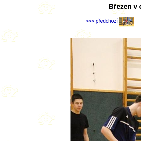
Březen v 
<<< předchozí