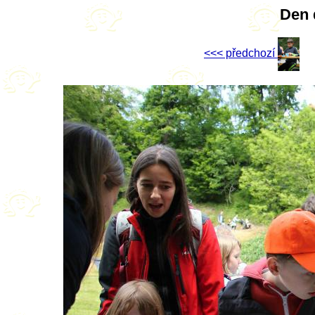
Den 
<<< předchozí