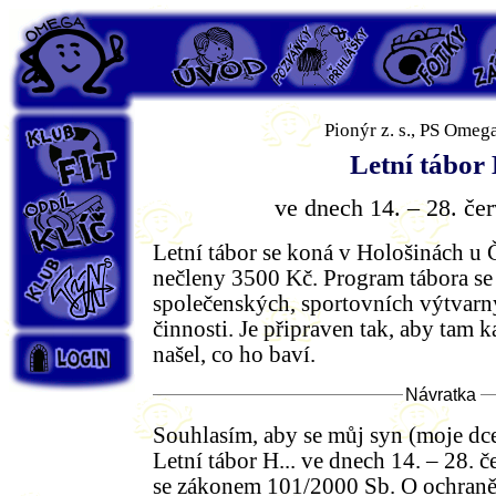
PS Omega
Úvod
Pozvánky
Fotky
Záp
Pionýr z. s., PS Omeg
Klub Fit
Letní tábor 
Oddíl Klíč
ve dnech 14. – 28. če
Letní tábor se koná v Hološinách u 
Klub Týn's
nečleny 3500 Kč. Program tábora se 
společenských, sportovních výtvarn
činnosti. Je připraven tak, aby tam 
Login
našel, co ho baví.
Návratka
Souhlasím, aby se můj syn (moje dce
Letní tábor H... ve dnech 14. – 28. 
se zákonem 101/2000 Sb. O ochraně