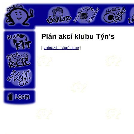
PS Omega
Úvod
Pozvánky
Fotky
Záp
Plán akcí klubu Týn's
Klub Fit
[
zobrazit i staré akce
]
Oddíl Klíč
Klub Týn's
Login