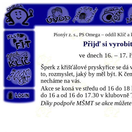
PS Omega
Úvod
Pozvánky
Fotky
Záp
Pionýr z. s., PS Omega – oddíl Klíč a 
Klub Fit
Přijď si vyrobi
Oddíl Klíč
ve dnech 16. – 17. ř
Šperk z křišťálové pryskyřice se dá 
Klub Týn's
to, rozmyslet, jaký by měl být. K če
necháme na vás.
Akce se koná ve středu od 16 do 18 
Login
do 16 a od 16 do 17.30 v klubovně T
Díky podpoře MŠMT se akce můžete 