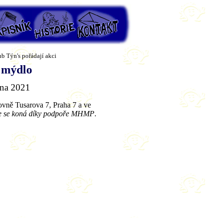
isník
Historie
Kontakt
ub Týn's pořádají akci
t mýdlo
vna 2021
ovně Tusarova 7, Praha 7 a ve
e se koná díky podpoře MHMP
.