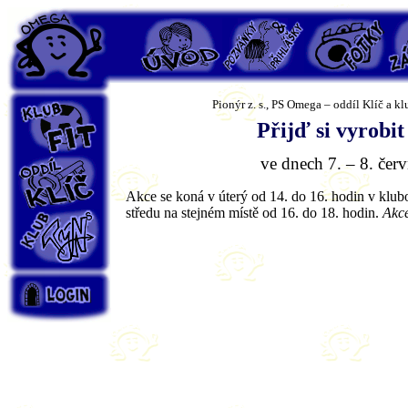
PS Omega
Úvod
Pozvánky
Fotky
Záp
Pionýr z. s., PS Omega – oddíl Klíč a kl
Klub Fit
Přijď si vyrobi
ve dnech 7. – 8. čer
Oddíl Klíč
Akce se koná v úterý od 14. do 16. hodin v klub
středu na stejném místě od 16. do 18. hodin.
Akc
Klub Týn's
Login