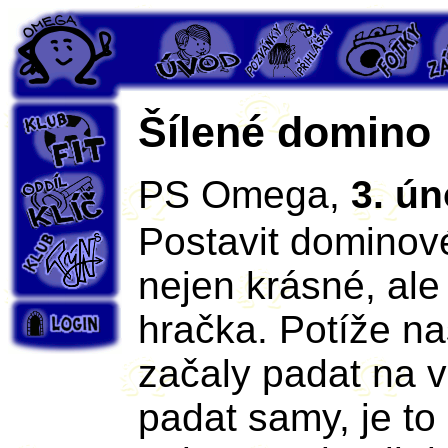
PS Omega
Úvod
Pozvánky
Fotky
Záp
Šílené domino
Klub Fit
Oddíl Klíč
PS Omega,
3. ún
Postavit dominové
Klub Týn's
nejen krásné, ale 
Login
hračka. Potíže na
začaly padat na v
padat samy, je to 