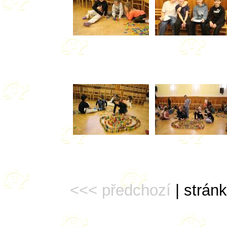
<<< předchozí
| stránk