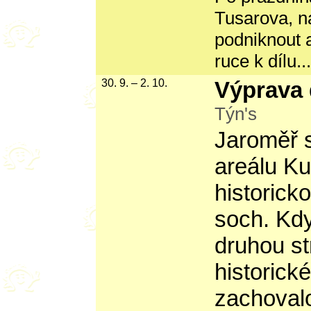
Tusarova, n
podniknout a 
ruce k dílu...
30. 9. – 2. 10.
Výprava
Týn's
Jaroměř 
areálu Ku
historick
soch. Kd
druhou st
historick
zachoval