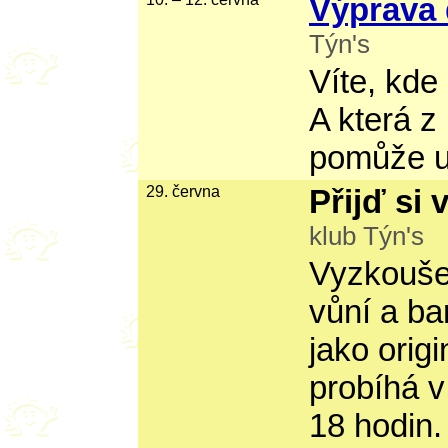
Výprava 
Týn's
Víte, kde
A která z
pomůže ud
29. června
Přijď si
klub Týn's
Vyzkoušej
vůní a ba
jako orig
probíhá v
18 hodin.