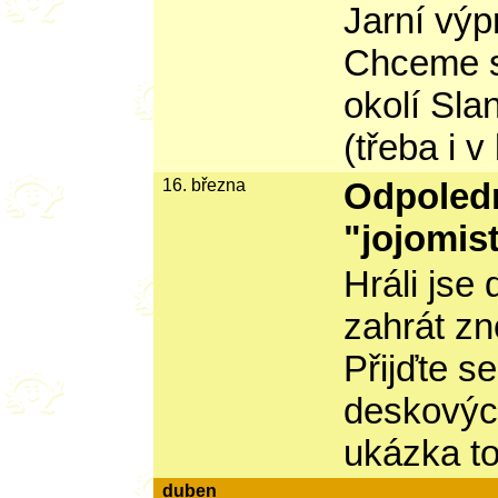
Jarní výp
Chceme se
okolí Sla
(třeba i v
16. března
Odpoled
"jojomis
Hráli jse
zahrát zn
Přijďte s
deskových
ukázka to
duben