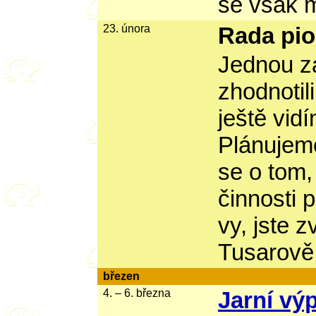
se však 
23. února
Rada pio
Jednou z
zhodnotil
ještě vidí
Plánujem
se o tom,
činnosti 
vy, jste 
Tusarově 
březen
4. – 6. března
Jarní vý