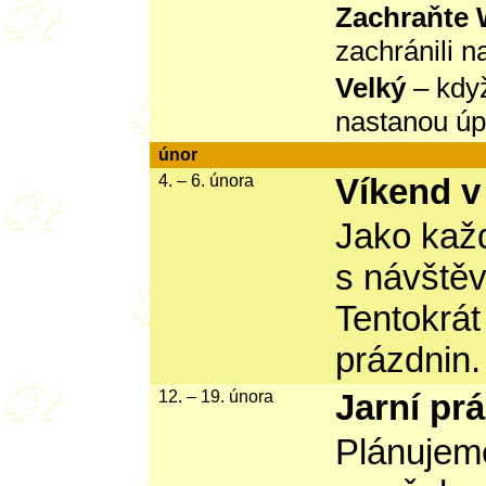
Zachraňte 
zachránili 
Velký
– když
nastanou úp
únor
4. – 6. února
Víkend v
Jako kaž
s návštěv
Tentokrát
prázdnin.
12. – 19. února
Jarní pr
Plánujeme