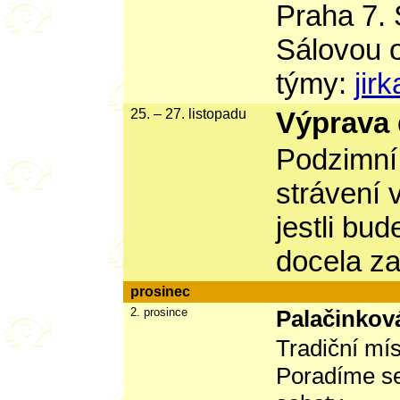
Praha 7. 
Sálovou 
týmy:
jir
25. – 27. listopadu
Výprava
Podzimní 
strávení 
jestli bu
docela z
prosinec
2. prosince
Palačinkov
Tradiční mís
Poradíme se