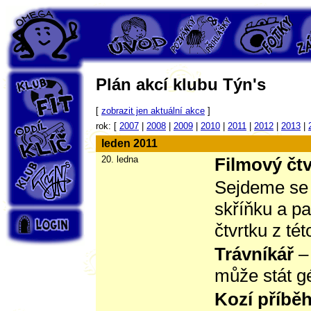
PS Omega
Úvod
Pozvánky
Fotky
Záp
Plán akcí klubu Týn's
Klub Fit
[
zobrazit jen aktuální akce
]
Oddíl Klíč
rok: [
2007
|
2008
|
2009
|
2010
|
2011
|
2012
|
2013
|
leden 2011
20. ledna
Filmový čtv
Klub Týn's
Sejdeme se 
skříňku a pa
Login
čtvrtku z tét
Trávníkář
– 
může stát g
Kozí příbě