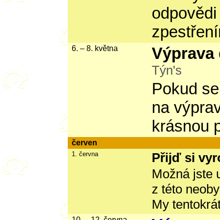
odpovědi
zpestřen
6. – 8. května
Výprava 
Týn's
Pokud se 
na výprav
krásnou p
červen
1. června
Přijď si vyro
Možná jste u
z této neoby
My tentokrát
10. – 12. června