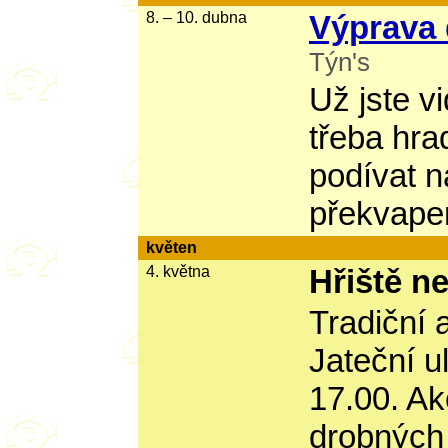
8. – 10. dubna
Výprava
Týn's
Už jste vi
třeba hra
podívat n
překvape
květen
4. května
Hřiště ne
Tradiční 
Jateční u
17.00. Ak
drobných