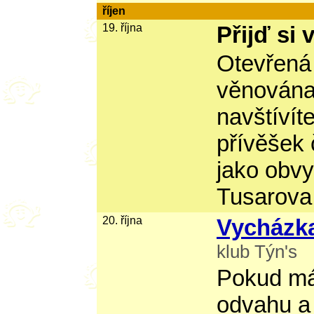
říjen
19. října
Přijď si v
Otevřená 
věnována
navštívít
přívěšek 
jako obvy
Tusarova
20. října
Vycházka
klub Týn's
Pokud mát
odvahu a 