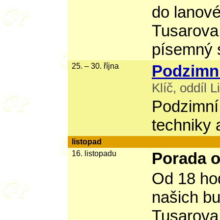
do lanové
Tusarova 
písemný s
25. – 30. října
Podzimní
Klíč, oddíl L
Podzimní
techniky 
listopad
16. listopadu
Porada o
Od 18 hod
našich bu
Tusarova