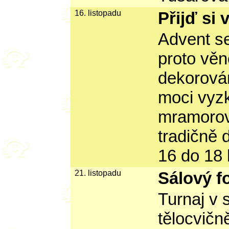
16. listopadu
Přijď si v
Advent se
proto vě
dekorován
moci vyzk
mramorová
tradičně 
16 do 18 
21. listopadu
Sálový f
Turnaj v 
tělocvičn