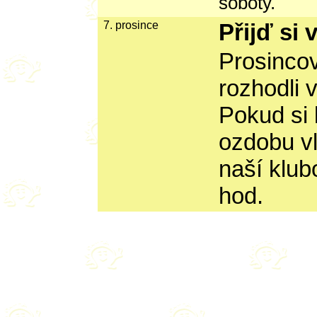
soboty.
7. prosince
Přijď si v
Prosincov
rozhodli 
Pokud si 
ozdobu vl
naší klub
hod.