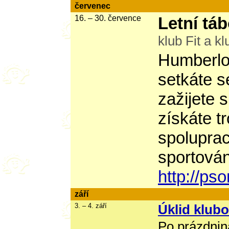
červenec
16. – 30. července
Letní tá
klub Fit a k
Humberlot
setkáte s
zažijete 
získáte t
spolupra
sportování
http://ps
září
3. – 4. září
Úklid klub
Po prázdnin